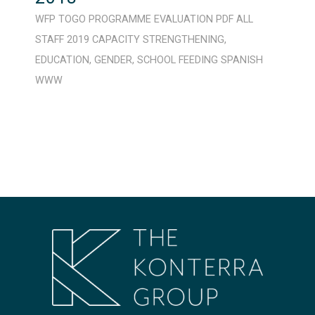
WFP
TOGO
PROGRAMME
EVALUATION
PDF
ALL
STAFF
2019
CAPACITY STRENGTHENING
,
EDUCATION
,
GENDER
,
SCHOOL FEEDING
SPANISH
WWW